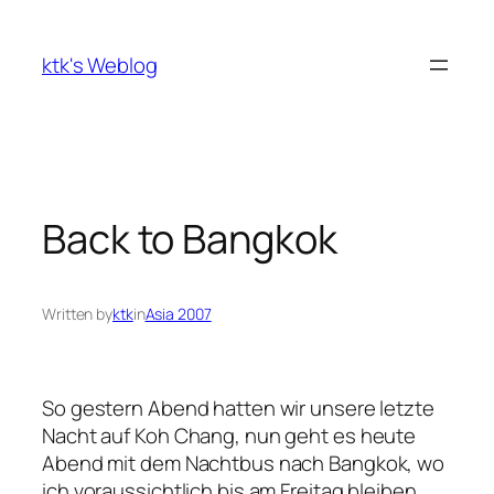
Skip
to
ktk's Weblog
content
Back to Bangkok
Written by
ktk
in
Asia 2007
So gestern Abend hatten wir unsere letzte
Nacht auf Koh Chang, nun geht es heute
Abend mit dem Nachtbus nach Bangkok, wo
ich voraussichtlich bis am Freitag bleiben